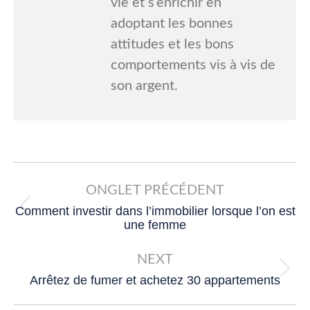
vie et s’enrichir en
adoptant les bonnes
attitudes et les bons
comportements vis à vis de
son argent.
Post
navigation
ONGLET PRÉCÉDENT
Comment investir dans l’immobilier lorsque l’on est
Previous
une femme
post:
NEXT
Next
Arrêtez de fumer et achetez 30 appartements
post: