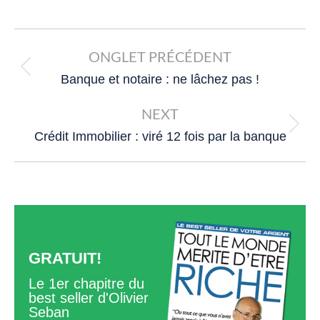
Post
navigation
ONGLET PRÉCÉDENT
Previous
Banque et notaire : ne lâchez pas !
post:
NEXT
Next
Crédit Immobilier : viré 12 fois par la banque
post:
GRATUIT!
Le 1er chapitre du
best seller d'Olivier
Seban