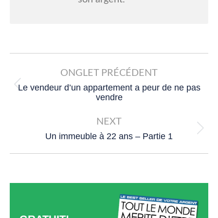
Post
navigation
ONGLET PRÉCÉDENT
Le vendeur d’un appartement a peur de ne pas
Previous
vendre
post:
NEXT
Next
Un immeuble à 22 ans – Partie 1
post: