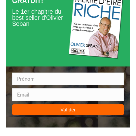
GRATUIT!
Le 1er chapitre du
best seller d'Olivier
Seban
Valider