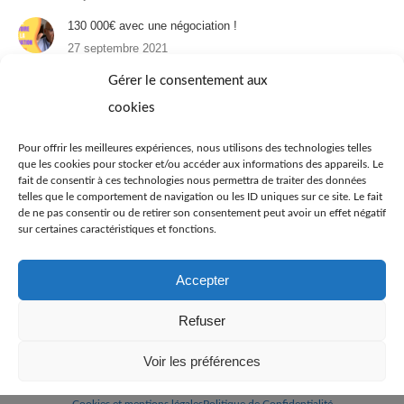
130 000€ avec une négociation !
27 septembre 2021
Un appartement à Paris : 1er épisode
Gérer le consentement aux
31 août 2021
cookies
Immobilier et téléréalité : 4 appartements à 25 ans
Pour offrir les meilleures expériences, nous utilisons des technologies telles
22 juin 2021
que les cookies pour stocker et/ou accéder aux informations des appareils. Le
fait de consentir à ces technologies nous permettra de traiter des données
Immobilier à Dubaï
telles que le comportement de navigation ou les ID uniques sur ce site. Le fait
29 avril 2021
de ne pas consentir ou de retirer son consentement peut avoir un effet négatif
sur certaines caractéristiques et fonctions.
Dubaï : Immobilier sur la Palm
19 avril 2021
Accepter
Refuser
Voir les préférences
Freedom Company FZ LLE