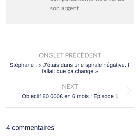
son argent.
Post
navigation
ONGLET PRÉCÉDENT
Stéphane : « J’étais dans une spirale négative. Il
Previous
fallait que ça change »
post:
NEXT
Next
Objectif 80 000€ en 6 mois : Episode 1
post:
4 commentaires