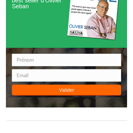
best seller d'Olivier
Seban
Valider