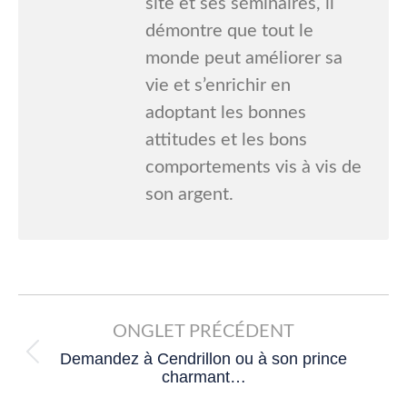
site et ses séminaires, il
démontre que tout le
monde peut améliorer sa
vie et s’enrichir en
adoptant les bonnes
attitudes et les bons
comportements vis à vis de
son argent.
Post
navigation
ONGLET PRÉCÉDENT
Demandez à Cendrillon ou à son prince
Previous
charmant…
post: