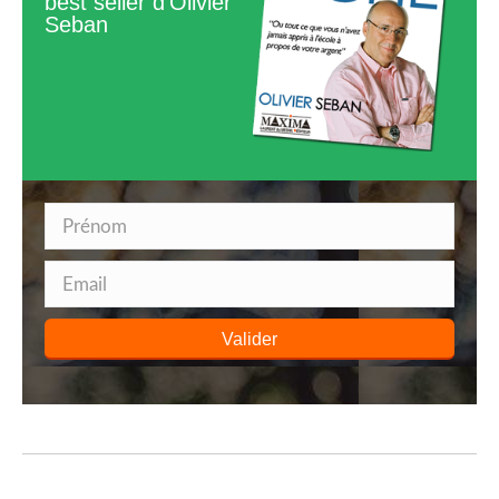
best seller d'Olivier
Seban
Valider